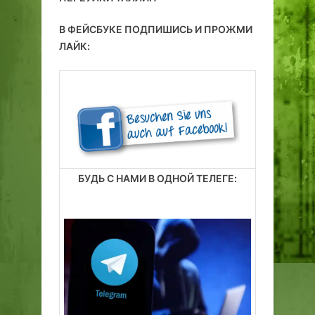
е
и
В ФЕЙСБУКЕ ПОДПИШИСЬ И ПРОЖМИ
3
ЛАЙК:
0
-
е
г
о
д
ы
п
БУДЬ С НАМИ В ОДНОЙ ТЕЛЕГЕ:
р
о
ш
л
о
г
о
в