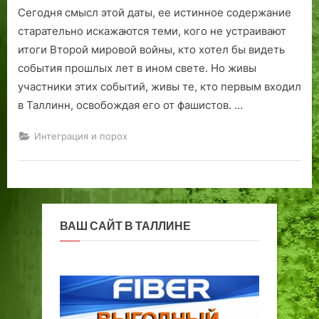
Сегодня смысл этой даты, ее истинное содержание
а
о
б
о
л
П
В
а
»
в
о
т
ь
е
этот
старательно искажаются теми, кого не устраивают
день
:
ы
л
о
я
т
итоги Второй мировой войны, кто хотел бы видеть
62
п
е
ь
г
н
р
события прошлых лет в ином свете. Но живы
года
о
и
ш
р
д
о
участники этих событий, живы те, кто первым входил
назад
з
с
е
а
и
г
в Таллинн, освобождая его от фашистов. …
был
а
т
ф
.
р
освобожден
б
а
и
Л
а
Интеграция и порох
от
ы
р
и
е
д
немецко-
т
ы
Т
т
»
фашистских
ы
е
а
о
:
захватчиков
й
н
л
2
п
Таллинн
М
а
л
0
е
у
з
и
0
р
ВАШ САЙТ В ТАЛЛИНЕ
з
в
н
7
в
е
а
а
г
о
й
н
и
о
е
т
и
з
д
п
е
я
2
а
о