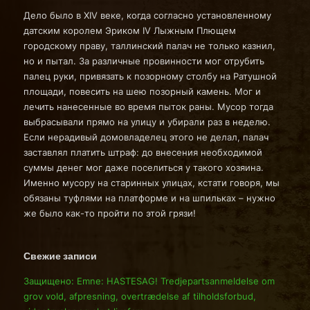
Дело было в XIV веке, когда согласно установленному
датским королем Эриком IV Лыжным Плющем
городскому праву, таллинский палач не только казнил,
но и пытал. За различные провинности мог отрубить
палец руки, привязать к позорному столбу на Ратушной
площади, повесить на шею позорный камень. Мог и
лечить нанесенные во время пыток раны. Мусор тогда
выбрасывали прямо на улицу и убирали раз в неделю.
Если нерадивый домовладелец этого не делал, палач
заставлял платить штраф: до внесения необходимой
суммы денег мог даже поселиться у такого хозяина.
Именно мусору на старинных улицах, кстати говоря, мы
обязаны туфлями на платформе и на шпильках – нужно
же было как-то пройти по этой грязи!
Свежие записи
Защищено: Emne: HASTESAG! Tredjepartsanmeldelse om
grov vold, afpresning, overtrædelse af tilholdsforbud,