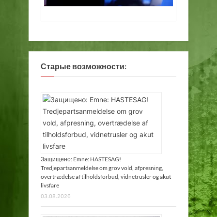
е
к
а
!
Старые возможности:
Защищено: Emne: HASTESAG!
Tredjepartsanmeldelse om grov vold, afpresning,
overtrædelse af tilholdsforbud, vidnetrusler og akut
livsfare
03.08.2026