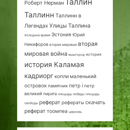
Таллин
Роберт Нерман
Таллинн
Таллинн в
Улицы Таллина
Легендах
Эстония
Юрий
Холодное время
вторая
Никифоров
вторая мировая
мировая война
история
вышгород
история Каламая
кадриорг
маленький
копли
островок
петр i
петр
памятник
великий
пирита
площадь победы
площадь
реферат
скачать
рефераты
свободы
реферат
тоомпеа
церковь