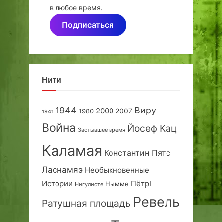
в любое время.
Подписаться
Нити
1944
Виру
2000
2007
1980
1941
Война
Йосеф Кац
Застывшее время
Каламая
Константин Пятс
Ласнамяэ
Необыкновенные
Истории
ПётрI
Нымме
Нигулисте
Ревель
Ратушная площадь