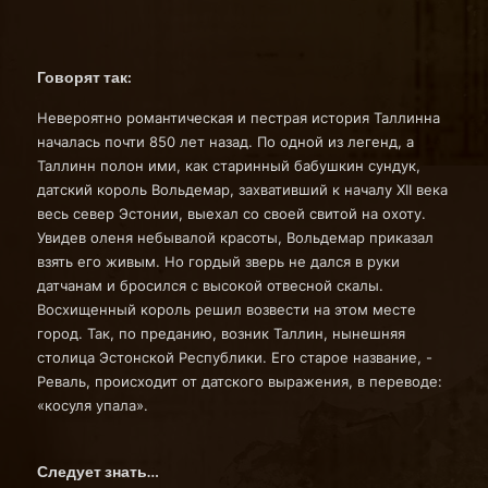
Говорят так:
Невероятно романтическая и пестрая история Таллинна
началась почти 850 лет назад. По одной из легенд, а
Таллинн полон ими, как старинный бабушкин сундук,
датский король Вольдемар, захвативший к началу XII века
весь север Эстонии, выехал со своей свитой на охоту.
Увидев оленя небывалой красоты, Вольдемар приказал
взять его живым. Но гордый зверь не дался в руки
датчанам и бросился с высокой отвесной скалы.
Восхищенный король решил возвести на этом месте
город. Так, по преданию, возник Таллин, нынешняя
столица Эстонской Республики. Его старое название, -
Реваль, происходит от датского выражения, в переводе:
«косуля упала».
Следует знать…