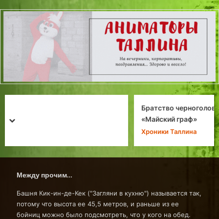
Братство черноголовых. Средневековый праздник
«Майский граф»
prev
next
Хроники Таллина
Между прочим…
Башня Кик-ин-де-Кек ("Загляни в кухню") называется так,
потому что высота ее 45,5 метров, и раньше из ее
бойниц можно было подсмотреть, что у кого на обед.