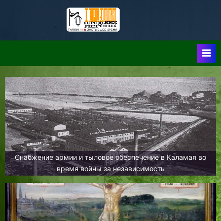
Skip
to
Таллин:
Таллин: Застывшее
content
Время-|-
Переулки
Городских
Легенд
Снабжение армии и тыловое обеспечение в Каламая во
время войны за независимость