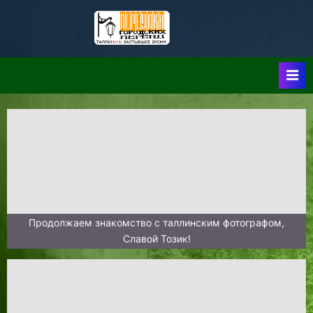
Skip
to
Таллин:
Таллин: Застывшее
content
Время-|-
Переулки
Городских
Легенд
Продолжаем знакомство с таллинским фотографом,
Славой Тозик!