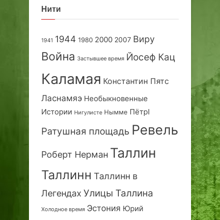
Нити
1944
Виру
2000
2007
1980
1941
Война
Йосеф Кац
Застывшее время
Каламая
Константин Пятс
Ласнамяэ
Необыкновенные
Истории
ПётрI
Нымме
Нигулисте
Ревель
Ратушная площадь
Таллин
Роберт Нерман
Таллинн
Таллинн в
Улицы Таллина
Легендах
Эстония
Юрий
Холодное время