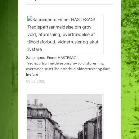
а
н
л
а
н
д
с
к
Защищено: Emne: HASTESAG!
о
Tredjepartsanmeldelse om grov vold, afpresning,
overtrædelse af tilholdsforbud, vidnetrusler og akut
г
livsfare
о
03.08.2026
б
а
с
т
и
о
н
а