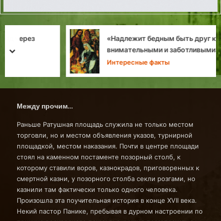
«Надлежит бедным быть друг к другу
внимательными и заботливыми»
prev
next
Интересные факты
Между прочим…
Раньше Ратушная площадь служила не только местом
торговли, но и местом объявления указов, турнирной
площадкой, местом наказания. Почти в центре площади
стоял на каменном постаменте позорный столб, к
которому ставили воров, казнокрадов, приговоренных к
смертной казни, у позорного столба секли розгами, но
казнили там фактически только одного человека.
Произошла эта поучительная история в конце XVII века.
Некий пастор Панике, пребывая в дурном настроении по