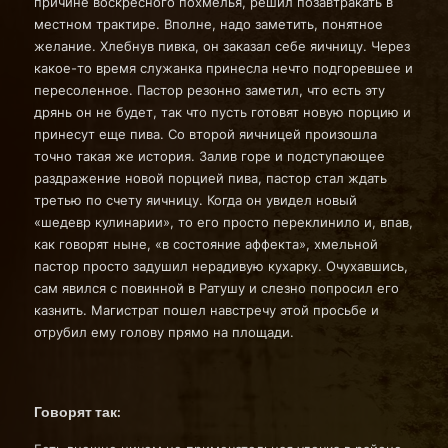
причине воскресного похмелья, решил позавтракать в
местном трактире. Вполне, надо заметить, понятное
желание. Хлебнув пивка, он заказал себе яичницу. Через
какое-то время служанка принесла нечто подгоревшее и
пересоленное. Пастор резонно заметил, что есть эту
дрянь он не будет, так что пусть готовят новую порцию и
принесут еще пива. Со второй яичницей произошла
точно такая же история. Залив горе и подступающее
раздражение новой порцией пива, пастор стал ждать
третью по счету яичницу. Когда он увидел новый
«шедевр кулинарии», то его просто переклинило и, впав,
как говорят ныне, «в состояние аффекта», хмельной
пастор просто задушил нерадивую кухарку. Очухавшись,
сам явился с повинной в Ратушу и слезно попросил его
казнить. Магистрат пошел навстречу этой просьбе и
отрубил ему голову прямо на площади.
Говорят так: