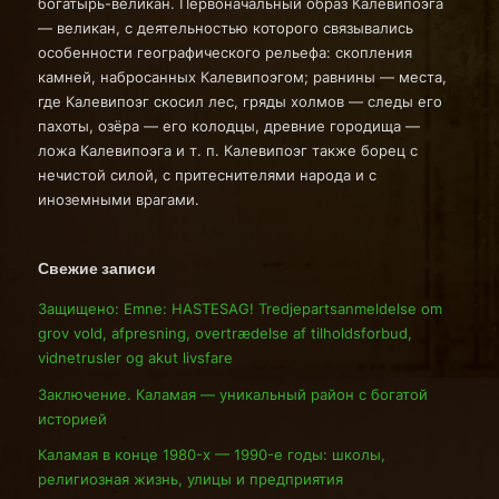
богатырь-великан. Первоначальный образ Калевипоэга
— великан, с деятельностью которого связывались
особенности географического рельефа: скопления
камней, набросанных Калевипоэгом; равнины — места,
где Калевипоэг скосил лес, гряды холмов — следы его
пахоты, озёра — его колодцы, древние городища —
ложа Калевипоэга и т. п. Калевипоэг также борец с
нечистой силой, с притеснителями народа и с
иноземными врагами.
Свежие записи
Защищено: Emne: HASTESAG! Tredjepartsanmeldelse om
grov vold, afpresning, overtrædelse af tilholdsforbud,
vidnetrusler og akut livsfare
Заключение. Каламая — уникальный район с богатой
историей
Каламая в конце 1980-х — 1990-е годы: школы,
религиозная жизнь, улицы и предприятия