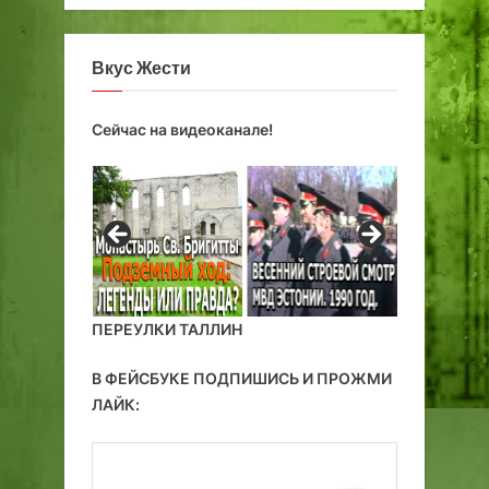
д
в
Вкус Жести
е
д
у
Сейчас на видеоканале!
щ
и
й
в
н
е
и
з
ПЕРЕУЛКИ ТАЛЛИН
в
е
В ФЕЙСБУКЕ ПОДПИШИСЬ И ПРОЖМИ
д
ЛАЙК:
а
н
н