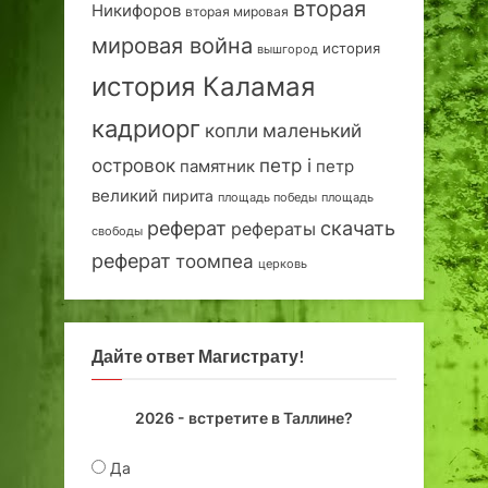
вторая
Никифоров
вторая мировая
мировая война
история
вышгород
история Каламая
кадриорг
маленький
копли
островок
петр i
петр
памятник
великий
пирита
площадь победы
площадь
реферат
скачать
рефераты
свободы
реферат
тоомпеа
церковь
Дайте ответ Магистрату!
2026 - встретите в Таллине?
Да