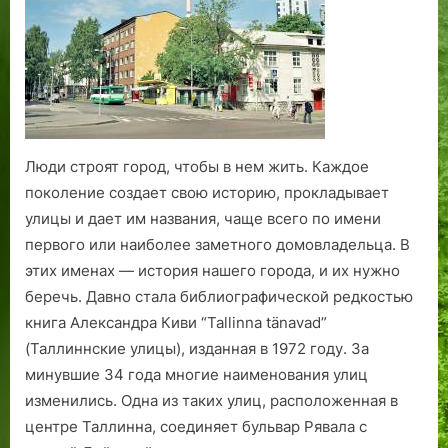
и
б
а
н
и
л
2
т
о
сегодня
а
о
х
ь
0
№
д
старых
з
м
п
я
0
4
…
улиц
а
ь
о
н
0
.
Таллина
р
в
р
д
г
о
Р
с
и
о
в
о
к
.
д
Люди строят город, чтобы в нем жить. Каждое
:
с
р
Л
а
поколение создает свою историю, прокладывает
в
с
ы
е
.
улицы и дает им названия, чаще всего по имени
р
и
т
т
Ч
первого или наиболее заметного домовладельца. В
е
и
п
о
а
этих именах — история нашего города, и их нужно
м
!
о
2
с
я
К
д
0
т
беречь. Давно стала библиографической редкостью
с
н
с
0
ь
книга Александра Киви “Tallinna tänavad”
о
и
л
7
В
(Таллиннские улицы), изданная в 1972 году. За
б
г
о
г
т
минувшие 34 года многие наименования улиц
и
и
я
о
о
изменились. Одна из таких улиц, расположенная в
р
.
м
д
р
центре Таллинна, соединяет бульвар Рявала с
а
Л
и
а
а