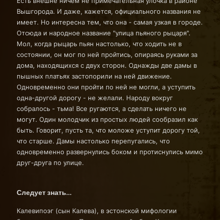
Есть внешне ничем не примечательная улочка в районе
Вышгорода. И даже, кажется, официального названия не
имеет. Но интересна тем, что она - самая узкая в городе.
Отсюда и народное название "улица пьяного рыцаря".
Мол, когда рыцарь пьян настолько, что ходить не в
состоянии, он мог по ней пройтись, опираясь руками за
дома, находящихся с двух сторон. Однажды две дамы в
пышных платьях застопорили на ней движение.
Одновременно они пройти по ней не могли, а уступить
одна-другой дорогу - не желали. Народу вокруг
собралось - тьма! Все ругаются, а сделать ничего не
могут. Один молодчик из простых людей сообразил как
быть. Говорит, пусть та, что моложе уступит дорогу той,
что старше. Дамы настолько перепугались, что
одновременно развернулись боком и протиснулись мимо
друг-друга по улице.
Следует знать…
Калевипоэг (сын Калева), в эстонской мифологии