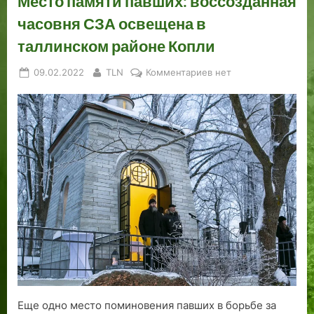
Место памяти павших: воссозданная
часовня СЗА освещена в
таллинском районе Копли
Posted
By
к
09.02.2022
TLN
Комментариев
нет
on
записи
Место
памяти
павших:
воссозданная
часовня
СЗА
освещена
в
таллинском
районе
Копли
Еще одно место поминовения павших в борьбе за