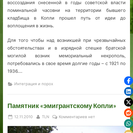
воссоздания снесенной в годы советской власти
поминальной часовни на территории бывшего
кладбища в Копли прошел путь от идеи до
воплощения в жизнь.
Для того чтобы над возникшей при чрезвычайных
обстоятельствах и в изрядной спешке братской
могилой возник мемориальный некрополь,
потребовались в свое время долгие годы – с 1921 по
1936.…
Интеграция и порох
Памятник «эмигрантскому Копли»
Posted
By
к
12.11.2010
TLN
Комментариев
нет
on
записи
Памятник