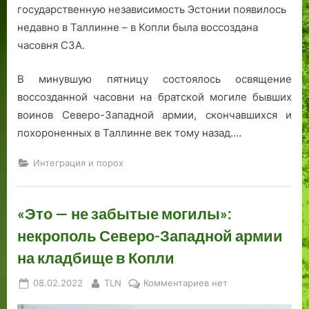
государственную независимость Эстонии появилось
недавно в Таллинне – в Копли была воссоздана
часовня СЗА.
В минувшую пятницу состоялось освящение
воссозданной часовни на братской могиле бывших
воинов Северо-Западной армии, скончавшихся и
похороненных в Таллинне век тому назад.…
Интеграция и порох
«Это — не забытые могилы»:
некрополь Северо-Западной армии
на кладбище в Копли
Posted
By
к
08.02.2022
TLN
Комментариев
нет
on
записи