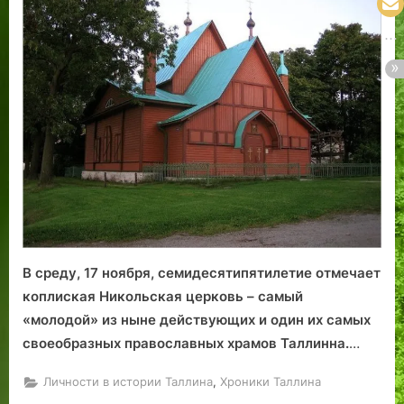
«эмигрантскому
Копли»
В среду, 17 ноября, семидесятипятилетие отмечает
коплиская Никольская церковь – самый
«молодой» из ныне действующих и один их самых
своеобразных православных храмов Таллинна.
…
,
Личности в истории Таллина
Хроники Таллина