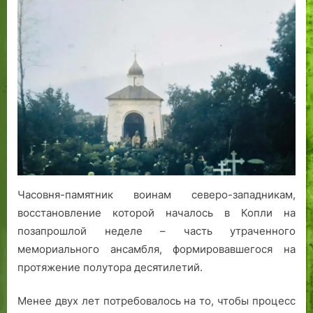
«Это
—
не
забытые
могилы»:
некрополь
Северо-
Западной
армии
на
кладбище
в
Копли
Часовня-памятник воинам северо-западникам,
восстановление которой началось в Копли на
позапрошлой неделе – часть утраченного
мемориального ансамбля, формировавшегося на
протяжение полутора десятилетий.
Менее двух лет потребовалось на то, чтобы процесс