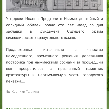
о
о
н
м
з
е
о
я
У церкви Иоанна Предтечи в Нымме достойный и
р
и
солидный юбилей: ровно сто лет назад со дня
я
н
закладки в фундамент будущего храма
а
символического краеугольного камня.
Предложенная изначально в качестве
немедленного, временного решения, деревянная
постройка под ныммескими соснами за прошедший
век превратилась в признанный памятник
архитектуры и неотъемлемую часть городского
пейзажа.…
Хроники Таллина