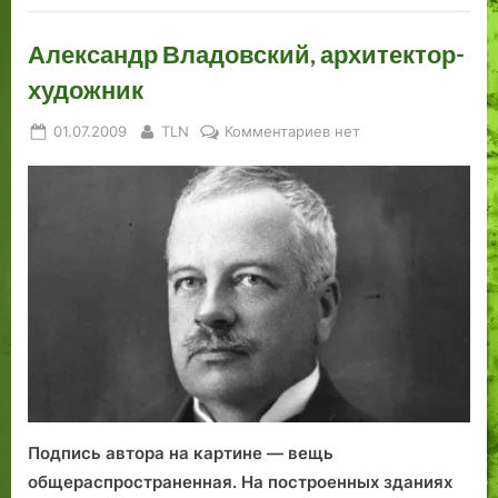
Александр Владовский, архитектор-
художник
Posted
By
к
01.07.2009
TLN
Комментариев
нет
on
записи
Александр
Владовский,
архитектор-
художник
Подпись автора на картине — вещь
общераспространенная. На постро­енных зданиях