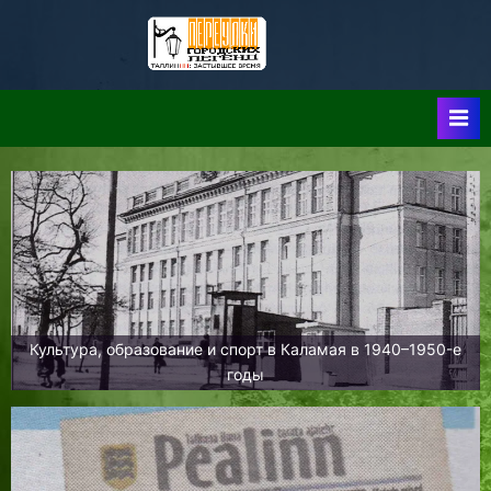
Skip
to
Таллин:
Таллин: Застывшее
content
Время-|-
Переулки
Городских
Легенд
Культура, образование и спорт в Каламая в 1940–1950-е
годы