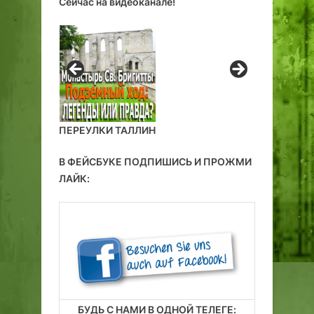
Сейчас на видеоканале!
ц
д
и
в
и
е
.
д
у
щ
и
й
ПЕРЕУЛКИ ТАЛЛИН
в
н
В ФЕЙСБУКЕ ПОДПИШИСЬ И ПРОЖМИ
е
ЛАЙК:
и
з
в
е
д
а
н
н
БУДЬ С НАМИ В ОДНОЙ ТЕЛЕГЕ: