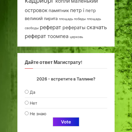
кадриорг
маленький
копли
островок
петр i
петр
памятник
великий
пирита
площадь победы
площадь
реферат
скачать
рефераты
свободы
реферат
тоомпеа
церковь
Дайте ответ Магистрату!
2026 - встретите в Таллине?
Да
Нет
Не знаю