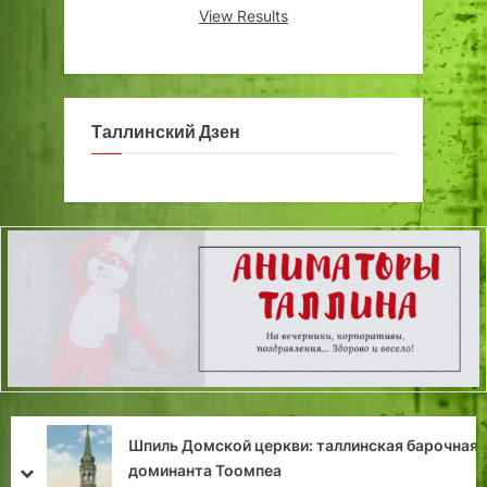
View Results
Таллинский Дзен
Наследие «стекольного короля» Лорупа: как
в довоенном Копли хрусталь лили
prev
next