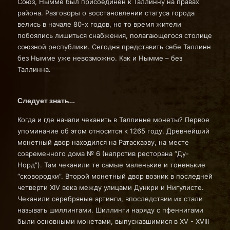
Союз, Нымме был присоединен к Таллинну на правах
района. Разговоры о восстановлении статуса города
велись в начале 80-х годов, но то время жители
побоялись лишиться снабжения, полагающегося столице
союзной республики. Сегодня представить себе Таллинн
без Нымме уже невозможно. Как и Нымме – без
Таллинна.
Следует знать…
Когда и где начали чеканить в Таллинне монеты? Первое
упоминание об этом относится к 1265 году. Древнейший
монетный двор находился на Ратаскаэву, на месте
современного дома № 6 (напротив ресторана “Ду-
Норд”). Там чеканили те самые маленькие и тоненькие
“сковородки”. Второй монетный двор возник в последней
четверти ХIV века между улицами Дункри и Нигулисте.
Чеканили серебряные артинги, впоследствии их стали
называть шиллингами. Шиллинги наряду с пфеннигами
были основными монетами, выпускавшимися в ХV - ХVIII