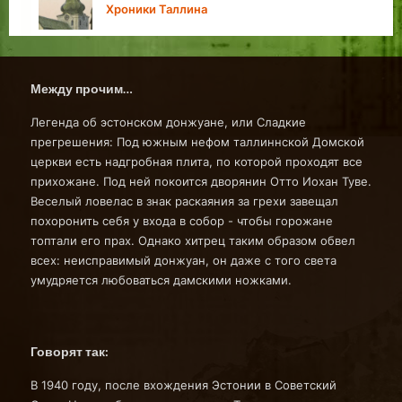
Личности в истории Таллина
Между прочим…
Легенда об эстонском донжуане, или Сладкие
прегрешения: Под южным нефом таллиннской Домской
церкви есть надгробная плита, по которой проходят все
прихожане. Под ней покоится дворянин Отто Иохан Туве.
Веселый ловелас в знак раскаяния за грехи завещал
похоронить себя у входа в собор - чтобы горожане
топтали его прах. Однако хитрец таким образом обвел
всех: неисправимый донжуан, он даже с того света
умудряется любоваться дамскими ножками.
Говорят так:
В 1940 году, после вхождения Эстонии в Советский