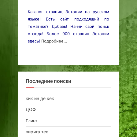
Каталог страниц Эстонии на русском
языке! Есть сайт подходящий по
тематике? Добавь! Начни свой поиск
отсюда! Более 900 страниц Эстонии
здесь!
Подробнее...
Последние поиски
кик ин де кек
ДОФ
Глинт
пирита тее