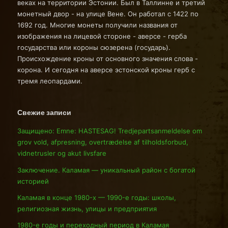
веках на территории Эстонии. Был в Таллинне и третий
монетный двор - на улице Вене. Он работал с 1422 по
1692 год. Многие монеты получили названия от
изображения на лицевой стороне - аверсе - герба
государства или короны сюзерена (государь).
Происхождение кроны от основного значения слова -
корона. И сегодня на аверсе эстонской кроны герб с
тремя леопардами.
Свежие записи
Защищено: Emne: HASTESAG! Tredjepartsanmeldelse om
grov vold, afpresning, overtrædelse af tilholdsforbud,
vidnetrusler og akut livsfare
Заключение. Каламая — уникальный район с богатой
историей
Каламая в конце 1980-х — 1990-е годы: школы,
религиозная жизнь, улицы и предприятия
1980-е годы и переходный период в Каламая