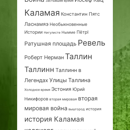
Застывшее время
Каламая
Константин Пятс
Ласнамяэ
Необыкновенные
Истории
ПётрI
Нымме
Нигулисте
Ревель
Ратушная площадь
Таллин
Роберт Нерман
Таллинн
Таллинн в
Улицы Таллина
Легендах
Эстония
Юрий
Холодное время
вторая
Никифоров
вторая мировая
мировая война
история
вышгород
история Каламая