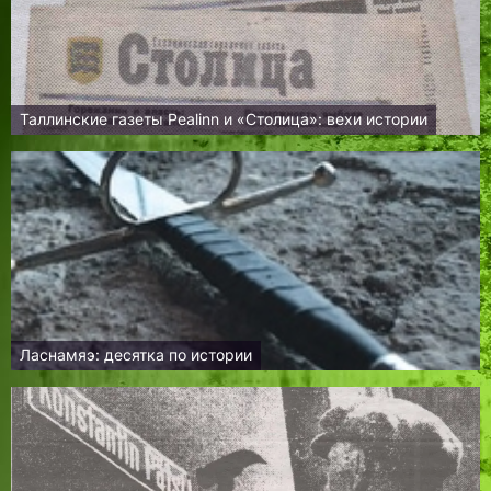
Таллинские газеты Реаlinn и «Столица»: вехи истории
Ласнамяэ: десятка по истории