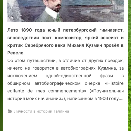
Т
а
д
и
о
а
а
н
х
г
л
я
п
о
л
п
о
р
Лето 1890 года юный петербургский гимназист,
и
у
р
о
впоследствии поэт, композитор, яркий эссеист и
н
с
с
д
критик Серебряного века Михаил Кузмин провёл в
н
к
к
а
с
а
р
Ревеле.
к
Т
ы
Об этом путешествии, в отличие от других поездок,
о
а
т
ничего не говорится в автобиографиях Кузмина, за
й
л
п
исключением одной-единственной фразы в
«
л
о
обширном автобиографическом очерке «Histoire
с
и
д
edifante de mes commencements» («Поучительная
у
н
с
история моих начинаний»), написанном в 1906 году.…
п
н
л
е
с
о
Личности в истории Таллина
р
к
я
-
о
м
б
й
и